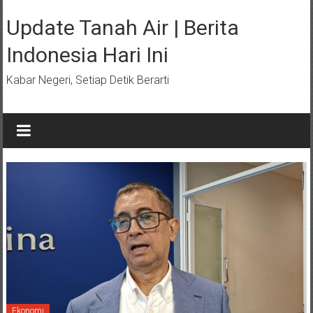
Lompat
ke
Update Tanah Air | Berita
konten
Indonesia Hari Ini
Kabar Negeri, Setiap Detik Berarti
Ekonomi