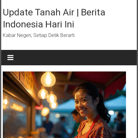
Lompat
ke
Update Tanah Air | Berita
konten
Indonesia Hari Ini
Kabar Negeri, Setiap Detik Berarti