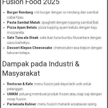
Fusion Food 2025
Burger Rendang
: roti burger dengan isi rendang dan sambal
cabai hijau.
Pasta Sambal Matah
: spaghetti dengan topping sambal Bali.
Pizza Ayam Betutu
: pizza topping ayam betutu dengan keju
mozzarella.
Sate Tuna ala Steak
: sate ikan tuna bumbu Nusantara dengan
saus barbekyu.
Dessert Klepon Cheesecake
: cheesecake rasa klepon dengan
taburan kelapa.
Dampak pada Industri &
Masyarakat
Restoran & Kafe
: menu fusion jadi daya tarik unik untuk
pelanggan.
UMKM
: peluang membuat produk frozen atau siap saji dengan
resep fusion.
Pariwisata Kuliner
: menu fusion menarik wisatawan asing