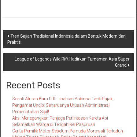
Navigasi
Tren Sajian Tradisional Indonesia dalam Bentuk Modern dan
Praktis
pos
League of Legends Wild Rift Hadirkan Turnamen Asia Super
Grand
Recent Posts
Soroti Aturan Baru DJP Libatkan Babinsa Tarik Pajak,
Pengamat Undip: Seharusnya Urusan Administrasi
Pemerintahan Sipil!
Aksi Menegangkan Penjaga Perlintasan Kereta Api
Selamatkan Warga di Tengah Rel Pasuruan
Cerita Pemilik Motor Sebelum Pemuda Morowali Tertuduh